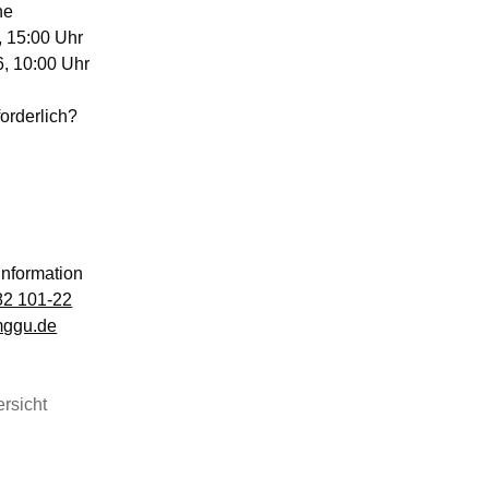
ne
Foto:
, 15:00 Uhr
6, 10:00 Uhr
orderlich?
nformation
82 101-22
mggu.de
rsicht