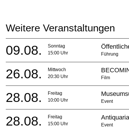
Weitere Veranstaltungen
09.08.
Öffentlic
Sonntag
15:00 Uhr
Führung
26.08.
BECOMIN
Mittwoch
20:30 Uhr
Film
28.08.
Museumsuf
Freitag
10:00 Uhr
Event
28.08.
Antiquari
Freitag
15:00 Uhr
Event