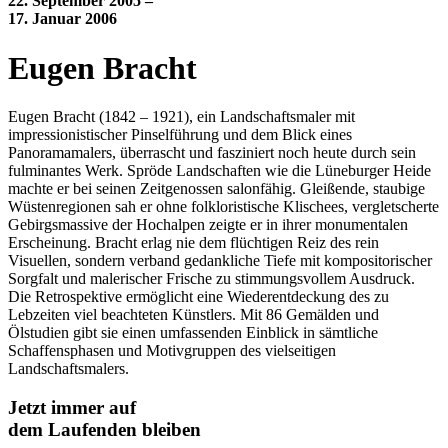
22. September 2005 –
17. Januar 2006
Eugen Bracht
Eugen Bracht (1842 – 1921), ein Landschaftsmaler mit
impressionistischer Pinselführung und dem Blick eines
Panoramamalers, überrascht und fasziniert noch heute durch sein
fulminantes Werk. Spröde Landschaften wie die Lüneburger Heide
machte er bei seinen Zeitgenossen salonfähig. Gleißende, staubige
Wüstenregionen sah er ohne folkloristische Klischees, vergletscherte
Gebirgsmassive der Hochalpen zeigte er in ihrer monumentalen
Erscheinung. Bracht erlag nie dem flüchtigen Reiz des rein
Visuellen, sondern verband gedankliche Tiefe mit kompositorischer
Sorgfalt und malerischer Frische zu stimmungsvollem Ausdruck.
Die Retrospektive ermöglicht eine Wiederentdeckung des zu
Lebzeiten viel beachteten Künstlers. Mit 86 Gemälden und
Ölstudien gibt sie einen umfassenden Einblick in sämtliche
Schaffensphasen und Motivgruppen des vielseitigen
Landschaftsmalers.
Jetzt immer auf
dem Laufenden bleiben